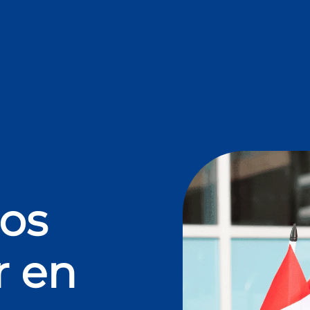
dos
r en