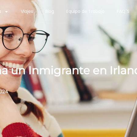
s
Viajes
Blog
Equipo de Trabajo
FAQ´S
a un Inmigrante en Irlan
2024