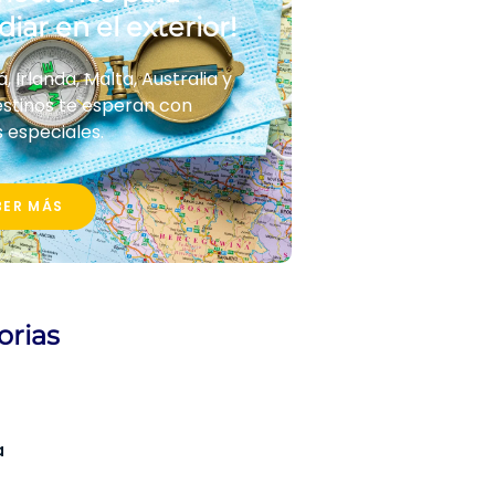
diar en el exterior!
 Irlanda, Malta, Australia y
stinos te esperan con
 especiales.
BER MÁS
orias
a