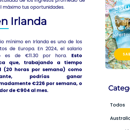
etallada de los ingresos promedio de
estu
l máximo tus oportunidades.
n Irlanda
Canadá,
más de
ofertas
rio mínimo en Irlanda es uno de los
tos de Europa. En 2024, el salario
SA
o es de €11.30 por hora.
Esto
fica que, trabajando a tiempo
al (20 horas por semana) como
diante, podrías ganar
imadamente €226 por semana, o
Categ
dor de €904 al mes.
Todos
Australi