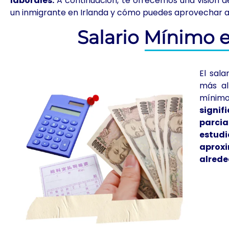
laborales.
A continuación, te ofrecemos una visión d
un inmigrante en Irlanda y cómo puedes aprovechar a
Salario Mínimo e
El sala
más al
mínim
signi
parci
estu
aprox
alrede