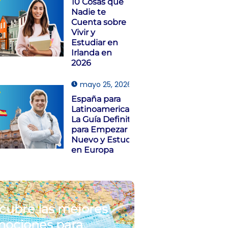
10 Cosas que
Nadie te
Cuenta sobre
Vivir y
Estudiar en
Irlanda en
2026
mayo 25, 2026
España para
Latinoamericanos:
La Guía Definitiva
para Empezar de
Nuevo y Estudiar
en Europa
cubre las mejores
ociones para