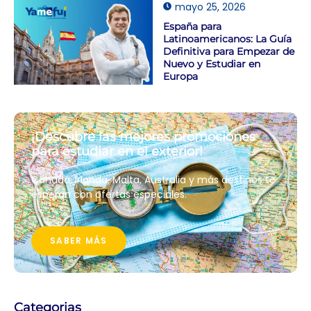
mayo 25, 2026
España para
Latinoamericanos: La Guía
Definitiva para Empezar de
Nuevo y Estudiar en
Europa
¡Descubre las mejores promociones
para estudiar en el exterior!
Canadá, Irlanda, Malta, Australia y más destinos te
esperan con ofertas especiales.
SABER MÁS
Categorias