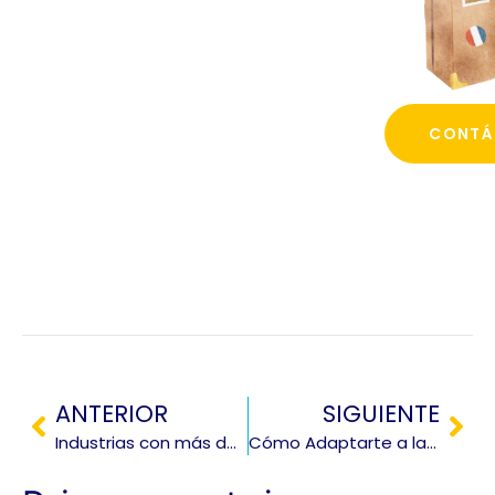
CONTÁ
ANTERIOR
SIGUIENTE
Industrias con más demandadas en Canadá
Cómo Adaptarte a la Vida Estudiantil en Canadá: Guía Esencial para Estudiantes Internacionales