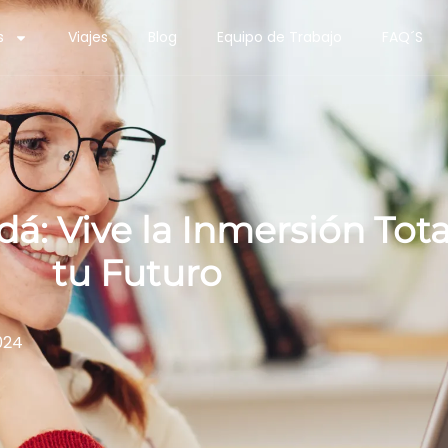
s
Viajes
Blog
Equipo de Trabajo
FAQ´S
dá: Vive la Inmersión Tot
tu Futuro
024