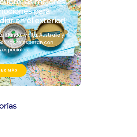
cubre las mejores
ociones para
diar en el exterior!
 Irlanda, Malta, Australia y
stinos te esperan con
 especiales.
BER MÁS
orias