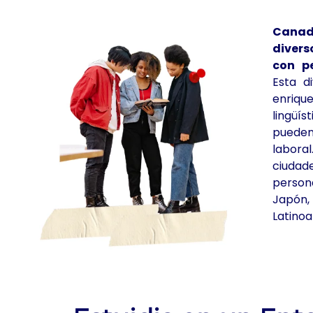
Canad
divers
con pe
Esta d
enriqu
lingüí
puede
labora
ciuda
person
Japón,
Latino