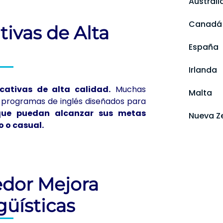
Australi
Canadá
tivas de Alta
España
d
Irlanda
cativas de alta calidad.
Muchas
Malta
n programas de inglés diseñados para
 que puedan alcanzar sus metas
Nueva Z
o o casual.
edor Mejora
güísticas