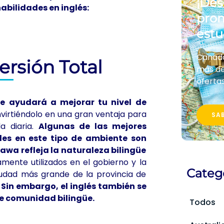
¡Des
abilidades en inglés:
prom
estu
Canadá,
rsión Total
más de
ofertas
e ayudará a mejorar tu nivel de
virtiéndolo en una gran ventaja para
SA
a diaria.
Algunas de las mejores
gles en este tipo de ambiente son
wa refleja la naturaleza bilingüe
mente utilizados en el gobierno y la
Categ
iudad más grande de la provincia de
.
Sin embargo, el inglés también se
te comunidad bilingüe.
Todos