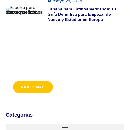
mayo 25, 2026
España para Latinoamericanos: La
Guía Definitiva para Empezar de
Nuevo y Estudiar en Europa
¡Descubre las mejores promociones para
estudiar en el exterior!
Canadá, Irlanda, Malta, Australia y más destinos te
esperan con ofertas especiales.
SABER MÁS
Categorias