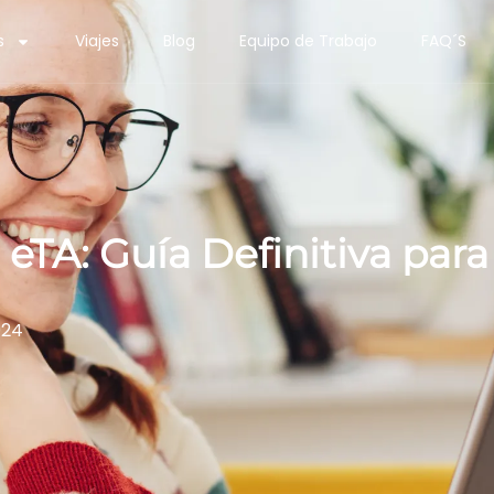
s
Viajes
Blog
Equipo de Trabajo
FAQ´S
eTA: Guía Definitiva para
024