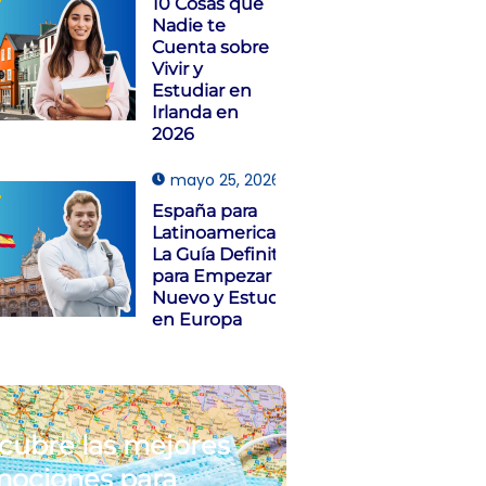
10 Cosas que
Nadie te
Cuenta sobre
Vivir y
Estudiar en
Irlanda en
2026
mayo 25, 2026
España para
Latinoamericanos:
La Guía Definitiva
para Empezar de
Nuevo y Estudiar
en Europa
cubre las mejores
ociones para