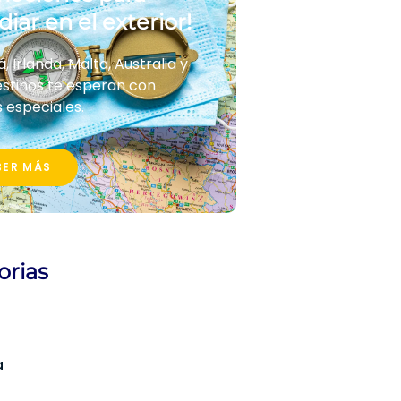
diar en el exterior!
 Irlanda, Malta, Australia y
stinos te esperan con
 especiales.
BER MÁS
orias
a