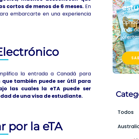
os cortos de menos de 6 meses.
En
estu
ara embarcarte en una experiencia
Canadá,
más de
ofertas
Electrónico
SA
mplifica la entrada a Canadá para
 que también puede ser útil para
ajo las cuales la eTA puede ser
Categ
idad de una visa de estudiante.
Todos
r por la eTA
Australi